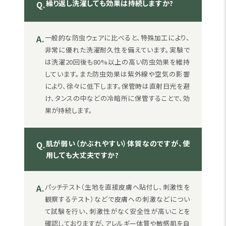
繰り返し洗濯しても効果は持続しますか?
Q.
A.
一般的な防虫ウェアに比べると、特殊加工により、
非常に優れた洗濯耐久性を備えています。実験で
は洗濯20回後も80%以上の高い防虫効果を維持
しています。また防虫効果は紫外線や空気の影響
により、徐々に低下します。保管時は直射日光を避
け、タンスの中などの冷暗所に保管することで、効
果が持続します。
肌が弱い（かぶれやすい）体質なのですが、使
Q.
用しても大丈夫ですか?
A.
パッチテスト（生地を直接皮膚へ貼付し、刺激性を
観察するテスト）などで皮膚への刺激などについ
て試験を行い、刺激性がなく安全性が高いことを
確認しておりますが、アレルギー体質や敏感肌を自