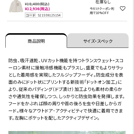
在庫なし
¥18,480
(税込)
¥12,936
(税込)
今だけクーポン利
用で10%OFF
コード
521559125154
商品説明
サイズ・スペック
防虫、吸汗速乾、UVカット機能を持つトランスウェット・スコ
ーロン素材に接触冷感機能もプラスし、盛夏でもよりサラッ
とした着用感を実現したフルジップフーディ。防虫成分を表
面のみにドット状にプリントする新技術「ドットオン加工」に
より、従来のパディング（ドブ漬け）加工よりも素材の柔らか
さや通気性を確保しつつ、しっかりと防虫効果を発揮します。
フードをかぶれば顔の周りや首の後ろを虫や日差しからガ
ード。様々なアウトドア･アクティビティで快適に着用できま
す。左胸にポケットを配したアクティブデザイン。