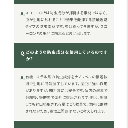
A.
スコーロン®は防虫成分が揮発する素材ではなく、
虫が生地に触れることで効果を発揮する接触逃避
タイプの防虫素材です。虫は寄ってきますが、スコ
ーロン®の生地に触れると逃げ出します。
どのような防虫成分を使用しているのです
Q.
か？
A.
有機エステル系の防虫成分をナノレベルの接着技
術で生地に特殊加工しています。昆虫に強い作用
がありますが、哺乳類には安全です。体内の酵素で
分解後、短時間で体外に排出されます。例え、誤舐
しても経口摂取される量はごく微量で、体内に蓄積
されないため、毒性上問題はないと考えられます。