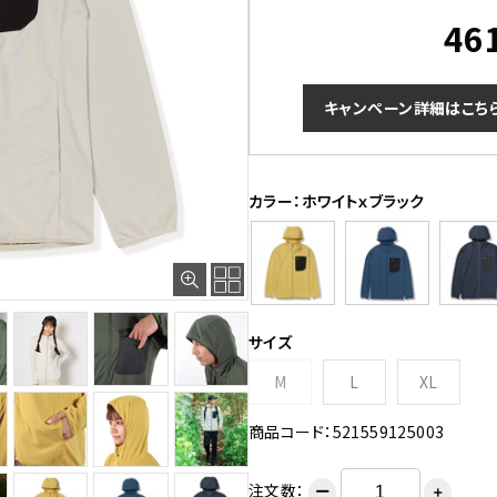
46
キャンペーン詳細はこち
カラー：ホワイトｘブラック
サイズ
M
L
XL
商品コード：521559125003
注文数：
ー
＋