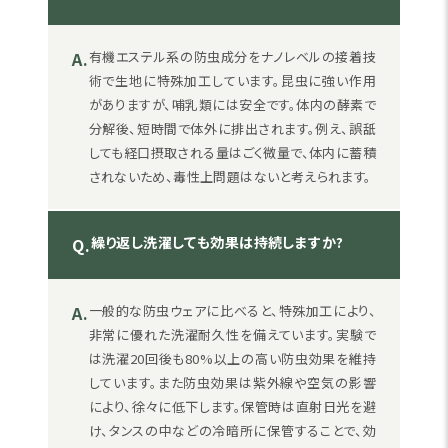
A.
有機エステル系の防虫成分をナノレベルの接着技
術で生地に特殊加工しています。昆虫に強い作用
がありますが、哺乳類には安全です。体内の酵素で
分解後、短時間で体外に排出されます。例え、誤舐
しても経口摂取される量はごく微量で、体内に蓄積
されないため、毒性上問題はないと考えられます。
繰り返し洗濯しても効果は持続しますか?
Q.
A.
一般的な防虫ウェアに比べると、特殊加工により、
非常に優れた洗濯耐久性を備えています。実験で
は洗濯20回後も80%以上の高い防虫効果を維持
しています。また防虫効果は紫外線や空気の影響
により、徐々に低下します。保管時は直射日光を避
け、タンスの中などの冷暗所に保管することで、効