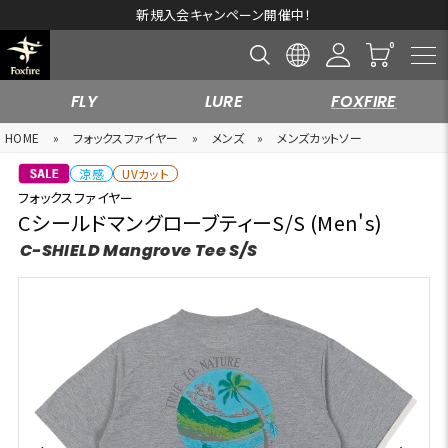
新規入会キャンペーン開催中！
FLY
LURE
FOXFIRE
HOME
»
フォックスファイヤー
»
メンズ
»
メンズカットソー
涼感
UVカット
フォックスファイヤー
CシールドマングローブティーS/S (Men's)
C-SHIELD Mangrove Tee S/S