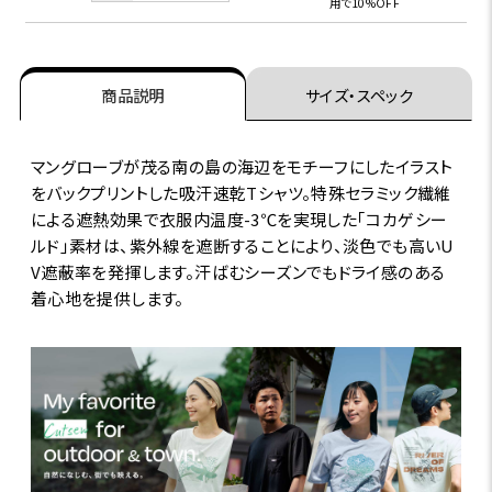
用で10%OFF
商品説明
サイズ・スペック
マングローブが茂る南の島の海辺をモチーフにしたイラスト
をバックプリントした吸汗速乾Tシャツ。特殊セラミック繊維
による遮熱効果で衣服内温度-3℃を実現した｢コカゲシー
ルド｣素材は、紫外線を遮断することにより、淡色でも高いU
V遮蔽率を発揮します。汗ばむシーズンでもドライ感のある
着心地を提供します。