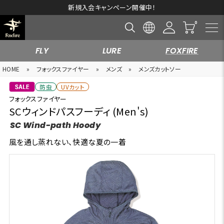
新規入会キャンペーン開催中！
FLY
LURE
FOXFIRE
HOME
»
フォックスファイヤー
»
メンズ
»
メンズカットソー
防虫
UVカット
フォックスファイヤー
SCウィンドパスフーディ (Men's)
SC Wind-path Hoody
風を通し蒸れない、快適な夏の一着