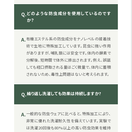
どのような防虫成分を使用しているのです
Q.
か？
A.
有機エステル系の防虫成分をナノレベルの接着技
術で生地に特殊加工しています。昆虫に強い作用
がありますが、哺乳類には安全です。体内の酵素で
分解後、短時間で体外に排出されます。例え、誤舐
しても経口摂取される量はごく微量で、体内に蓄積
されないため、毒性上問題はないと考えられます。
繰り返し洗濯しても効果は持続しますか?
Q.
A.
一般的な防虫ウェアに比べると、特殊加工により、
非常に優れた洗濯耐久性を備えています。実験で
は洗濯20回後も80%以上の高い防虫効果を維持