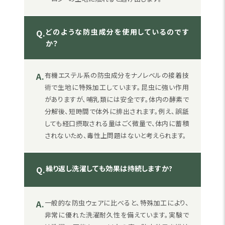
どのような防虫成分を使用しているのです
Q.
か？
A.
有機エステル系の防虫成分をナノレベルの接着技
術で生地に特殊加工しています。昆虫に強い作用
がありますが、哺乳類には安全です。体内の酵素で
分解後、短時間で体外に排出されます。例え、誤舐
しても経口摂取される量はごく微量で、体内に蓄積
されないため、毒性上問題はないと考えられます。
繰り返し洗濯しても効果は持続しますか?
Q.
A.
一般的な防虫ウェアに比べると、特殊加工により、
非常に優れた洗濯耐久性を備えています。実験で