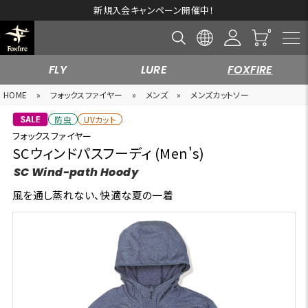
新規入会キャンペーン開催中！
FLY
LURE
FOXFIRE
HOME
»
フォックスファイヤー
»
メンズ
»
メンズカットソー
防虫
UVカット
フォックスファイヤー
SCウィンドパスフーディ (Men's)
SC Wind-path Hoody
風を通し蒸れない、快適な夏の一着