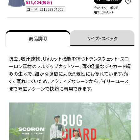
¥13,024
(税込)
今だけクーポン利
コード
521563904605
用で10%OFF
商品説明
サイズ・スペック
防虫、吸汗速乾、UVカット機能を持つトランスウェット･スコ
ーロン素材のフルジップカットソー。薄く軽量なジャカード編
みの生地で、細かな隙間により通気性にも優れています。薄
くて蒸れにくいため、アクティブなシーンからデイリーユース
まで幅広いシーンで快適に着用できます。