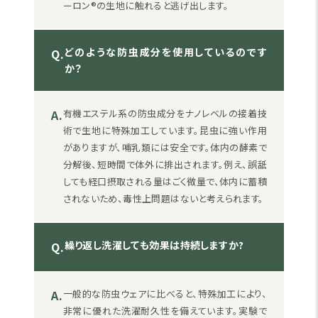
ーロン®の生地に触れると逃げ出します。
どのような防虫成分を使用しているのです
Q.
か？
A.
有機エステル系の防虫成分をナノレベルの接着技
術で生地に特殊加工しています。昆虫に強い作用
がありますが、哺乳類には安全です。体内の酵素で
分解後、短時間で体外に排出されます。例え、誤舐
しても経口摂取される量はごく微量で、体内に蓄積
されないため、毒性上問題はないと考えられます。
繰り返し洗濯しても効果は持続しますか?
Q.
A.
一般的な防虫ウェアに比べると、特殊加工により、
非常に優れた洗濯耐久性を備えています。実験で