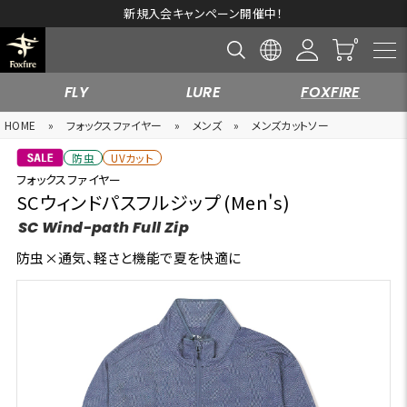
新規入会キャンペーン開催中！
FLY
LURE
FOXFIRE
HOME
»
フォックスファイヤー
»
メンズ
»
メンズカットソー
防虫
UVカット
フォックスファイヤー
SCウィンドパスフルジップ (Men's)
SC Wind-path Full Zip
防虫×通気、軽さと機能で夏を快適に