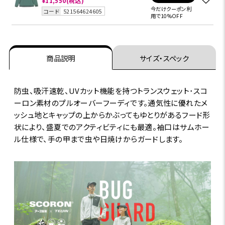
¥11,550
(税込)
今だけクーポン利
コード
521564624605
用で10%OFF
商品説明
サイズ・スペック
防虫、吸汗速乾、UVカット機能を持つトランスウェット･スコ
ーロン素材のプルオーバーフーディです。通気性に優れたメ
ッシュ地とキャップの上からかぶってもゆとりがあるフード形
状により、盛夏でのアクティビティにも最適。袖口はサムホー
ル仕様で、手の甲まで虫や日焼けからガードします。