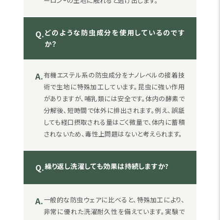
ーロン®の生地に触れると逃げ出します。
どのような防虫成分を使用しているのです
Q.
か？
A.
有機エステル系の防虫成分をナノレベルの接着技
術で生地に特殊加工しています。昆虫に強い作用
がありますが、哺乳類には安全です。体内の酵素で
分解後、短時間で体外に排出されます。例え、誤舐
しても経口摂取される量はごく微量で、体内に蓄積
されないため、毒性上問題はないと考えられます。
繰り返し洗濯しても効果は持続しますか?
Q.
A.
一般的な防虫ウェアに比べると、特殊加工により、
非常に優れた洗濯耐久性を備えています。実験で