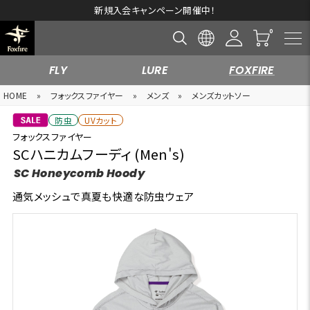
新規入会キャンペーン開催中！
FLY
LURE
FOXFIRE
HOME
»
フォックスファイヤー
»
メンズ
»
メンズカットソー
防虫
UVカット
フォックスファイヤー
SCハニカムフーディ (Men's)
SC Honeycomb Hoody
通気メッシュで真夏も快適な防虫ウェア