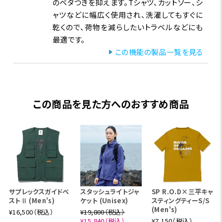
のベタつきを抑えます。Tシャツ、カットソー、シ
ャツなどに幅広く使用され、洗濯してもすぐに
乾くので、荷物を減らしたいトラベルなどにも
最適です。
この機能の製品一覧を見る
この商品を見た方へのおすすめ商品
サプレックスガイドベ
スタッシュライトジャ
SP R.O.D×三平キャ
ストⅡ (Men's)
ケット (Unisex)
スティングティーS/S
(Men's)
¥16,500（税込）
¥19,800（税込）
¥15,840（税込）
¥7,150（税込）