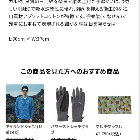
カル柄。良質の三河綿を奈良で染め上げた手ぬぐいは、やさ
しい肌触りで吸水速乾性に優れ、雑菌を抑える衛生的な独
自素材アブソフトコットンが特徴です。手擦染(てなせん)で
幾重にも重ねて表現される細かな柄は目を凝らせば…
L:90cm × W:37cm
この商品を見た方へのおすすめ商品
アイランドシャツ (U
パワーストレッチグラ
マルチマッフル
nisex)
ブ
¥2,750（税込）
¥16,500（税込）
¥4,950（税込）