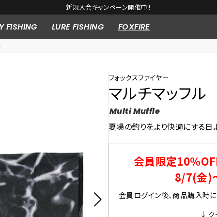
新規入会キャンペーン開催中！
Y FISHING
LURE FISHING
FOXFIRE
ー
フォックスファイヤー
マルチマッフル
Multi Muffle
夏場の釣りをより快適にする日
会員限定10％OF
8/7(金)
会員ログイン後、商品購入時にク
↓ ク