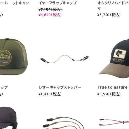
ウールニットキャッ
イヤーフラップキャップ
オクタリノハイドハ
マー
¥7,150（税込）
込）
¥4,620（税込）
¥5,720（税込）
ャップ
レザーキャップストッパー
True to natur
込）
¥1,430（税込）
¥3,520（税込）