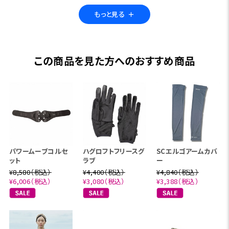
ありました。パワームーブコルセットは、頑丈なシートベルト
もっと見る
＋
素材のパワークロスベルトとダブルギア構造により、軽い力
で引くだけで、背部をガッチリと集中的に締めこみます。ま
た、装着後も伸びが無く、腹圧が逃げにくくなっています。
この商品を見た方へのおすすめ商品
■「ズレにくい」「通気性が良い」アウトドア専用設計
ダブルギア構造により、がっしりと締まるので動いてもズレに
くく、アウトドア活動に最適。また、蒸れやすいゴム素材は避
け、通気性の良いメッシュ素材を採用しました。
■信頼の日本製
全国にある約40,000件の整骨院・接骨院の内、約27,000件
パワームーブコルセ
ハグロフトフリースグ
SCエルゴアームカバ
に納入している、シェア率70%の業界最大手メーカーの自社
ット
ラブ
ー
工場で生産されています。
¥8,580（税込）
¥4,400（税込）
¥4,840（税込）
¥6,006（税込）
¥3,080（税込）
¥3,388（税込）
サイズは腰骨(腸骨)周囲寸でお選びください。 M(75-95c
m)、L(95-115cm)