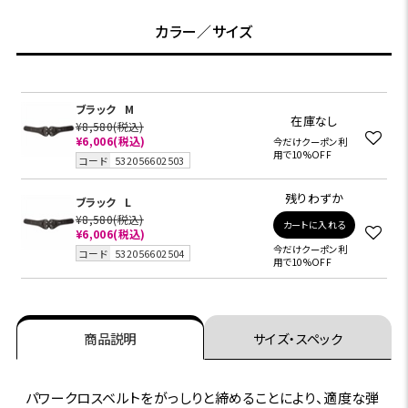
カラー／サイズ
ブラック
M
在庫なし
¥8,580
(税込)
¥6,006
(税込)
今だけクーポン利
用で10%OFF
コード
532056602503
残りわずか
ブラック
L
¥8,580
(税込)
カートに入れる
¥6,006
(税込)
今だけクーポン利
コード
532056602504
用で10%OFF
商品説明
サイズ・スペック
パワークロスベルトをがっしりと締めることにより、適度な弾