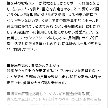
性を持つ樹脂ステーが腰椎をしっかりサポート。骨盤を起こ
し、左右のブレを抑え、重心を安定させることで、驚くほど腰
がラクに。特許取得のダブルギア構造による滑車の原理で、
ベルトを少ない力で引くだけで背中部を集中的にホールド。
通気性に優れているので蒸れにくく、長時間の着用にも対応
します。衣服の下に着用しても気にならない薄型バックルを
使用し、フィッシングシーンはもちろん、長時間ドライブや日
常生活でも活躍する優れものです。初体験のホールド感を是
非、体験して下さい。
■腹圧を高め、骨盤が起き上がる
骨盤が立って重心が安定することで、まっすぐな姿勢を保つ
ことができ、各部位の負担を軽減します。腹圧を高め、体幹を
安定させ、歩幅を大きく踏み出せます。
■滑車の原理を応用した「ダブルギア構造(特許取得)」
従来型の生ゴムバンドや2重締めのベルトがゴム素材の製品
は引っ張るのに力が必要で、腹圧が高めにくいという弱点が