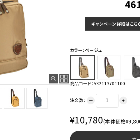
46
キャンペーン詳細はこち
カラー：ベージュ
商品コード：532113701100
注文数：
ー
＋
¥10,780
(本体価格¥9,80
カ