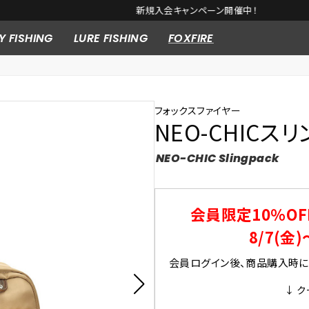
新規入会キャンペーン開催中！
Y FISHING
LURE FISHING
FOXFIRE
フォックスファイヤー
NEO-CHICス
NEO-CHIC Slingpack
会員限定10％OF
8/7(金)
会員ログイン後、商品購入時にク
↓ ク