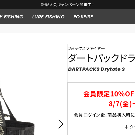
新規入会キャンペーン開催中！
Y FISHING
LURE FISHING
FOXFIRE
フォックスファイヤー
ダートパックドラ
DARTPACKS Drytote S
会員限定10％OF
8/7(金)
会員ログイン後、商品購入時にク
↓ ク