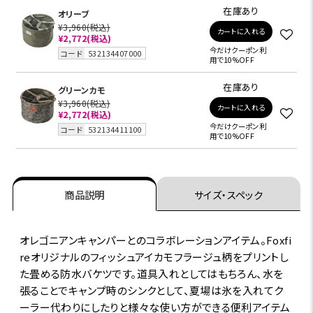
在庫あり
オリーブ
¥3,960
(税込)
カートに入れる
¥2,772
(税込)
今だけクーポン利
コード
532134407000
用で10%OFF
在庫あり
グリーンカモ
¥3,960
(税込)
カートに入れる
¥2,772
(税込)
今だけクーポン利
コード
532134411100
用で10%OFF
商品説明
サイズ・スペック
オレゴニアンキャンパーとのコラボレーションアイテム。Foxfi
reオリジナルのフィッシュアイカモフラージュ柄をプリントし
た畳める防水バケツです。道具入れとしてはもちろん、水を
張ることでキャンプ時のシンクとして、夏場は氷を入れてク
ーラー代わりにしたりと様々な使い方ができる便利アイテム