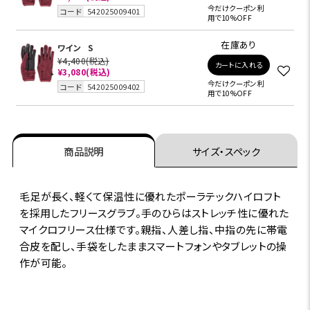
今だけクーポン利
コード
542025009401
用で10%OFF
在庫あり
ワイン
S
¥4,400
(税込)
カートに入れる
¥3,080(税込)
今だけクーポン利
コード
542025009402
用で10%OFF
商品説明
サイズ・スペック
毛足が長く、軽くて保温性に優れたポーラテックハイロフト
を採用したフリースグラブ。手のひらはストレッチ性に優れた
マイクロフリース仕様です。親指、人差し指、中指の先に帯電
合皮を配し、手袋をしたままスマートフォンやタブレットの操
作が可能。