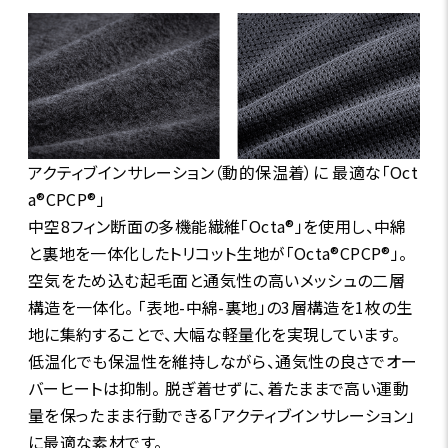
アクティブインサレーション（動的保温着）に 最適な「Oct
a®CPCP®」
中空8フィン断面の多機能繊維「Octa®」を使用し、中綿
と裏地を一体化したトリコット生地が「Octa®CPCP®」。
空気をため込む起毛面と通気性の高いメッシュの二層
構造を一体化。 「表地-中綿-裏地」の3層構造を1枚の生
地に集約することで、大幅な軽量化を実現しています。
低温化でも保温性を維持しながら、通気性の良さでオー
バーヒートは抑制。 脱ぎ着せずに、着たままで高い運動
量を保ったまま行動できる「アクティブインサレーション」
に最適な素材です。