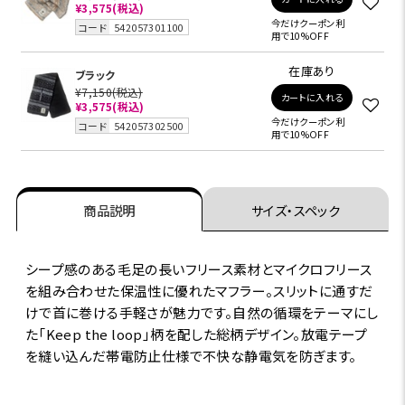
¥3,575
(税込)
今だけクーポン利
コード
542057301100
用で10%OFF
在庫あり
ブラック
¥7,150
(税込)
カートに入れる
¥3,575
(税込)
今だけクーポン利
コード
542057302500
用で10%OFF
商品説明
サイズ・スペック
シープ感のある毛足の長いフリース素材とマイクロフリース
を組み合わせた保温性に優れたマフラー。スリットに通すだ
けで首に巻ける手軽さが魅力です。自然の循環をテーマにし
た「Keep the loop」柄を配した総柄デザイン。放電テープ
を縫い込んだ帯電防止仕様で不快な静電気を防ぎます。