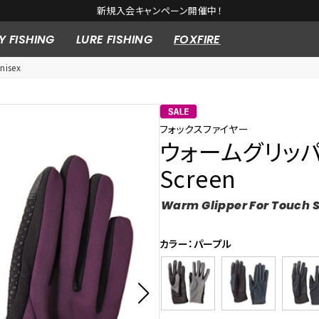
新規入会キャンペーン開催中！
Y FISHING
LURE FISHING
FOXFIRE
isex
フォックスファイヤー
ウォームグリッパー
Screen
Warm Glipper For Touch 
カラー：パープル