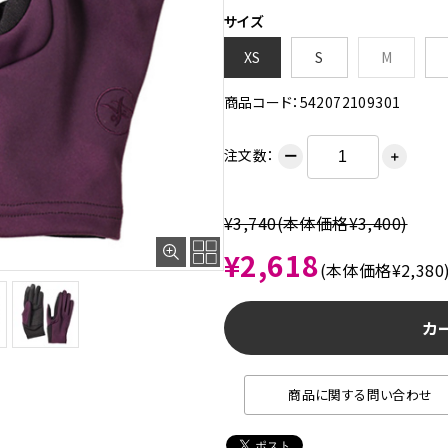
サイズ
XS
S
M
商品コード：542072109301
注文数：
ー
＋
¥3,740(本体価格¥3,400)
¥2,618
(本体価格¥2,380
カ
商品に関する問い合わせ