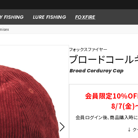
10,000円以上の購入で送料無料※一部対象外商品もございます。
Y FISHING
LURE FISHING
FOXFIRE
isex
フォックスファイヤー
ブロードコール
Broad Corduroy Cap
会員限定10％OF
8/7(金)
会員ログイン後、商品購入時にク
↓ ク