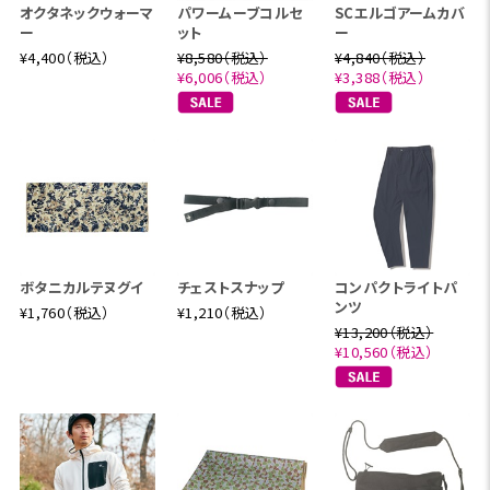
オクタネックウォーマ
パワームーブコルセ
SCエルゴアームカバ
ー
ット
ー
スコーロン®は、洗濯耐久性を飛躍的に向上させた画期
¥4,400（税込）
¥8,580（税込）
¥4,840（税込）
的な防虫素材。初期性能で90%以上、洗濯20回後でも8
¥6,006（税込）
¥3,388（税込）
0%以上の防虫効果を維持します。(アース製薬社内測定
値)
ボタニカルテヌグイ
チェストスナップ
コンパクトライトパ
ンツ
¥1,760（税込）
¥1,210（税込）
¥13,200（税込）
¥10,560（税込）