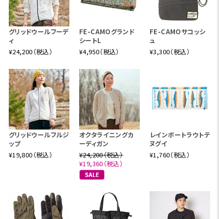
グリッドウールフーデ
FE-CAMOグランド
FE-CAMOサコッシ
ィ
シートL
ュ
¥24,200（税込）
¥4,950（税込）
¥3,300（税込）
スコーロン®は、紫外線領域でのUVカット効果がありま
す。 したがって、防虫だけでなく、激しい発汗運動や強い
日差しの中での着用にも適しています。
グリッドウールフルジ
オクタライニングカ
レインボートラウトテ
ップ
ーディガン
ヌグイ
¥19,800（税込）
¥24,200（税込）
¥1,760（税込）
¥19,360（税込）