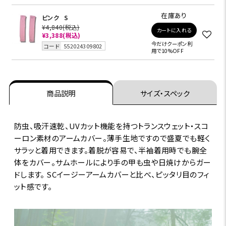
在庫あり
ピンク
S
¥4,840
(税込)
カートに入れる
¥3,388
(税込)
今だけクーポン利
コード
552024309802
用で10%OFF
商品説明
サイズ・スペック
防虫、吸汗速乾、UVカット機能を持つトランスウェット・スコ
ーロン素材のアームカバー。薄手生地ですので盛夏でも軽く
サラッと着用できます。着脱が容易で、半袖着用時でも腕全
体をカバー。サムホールにより手の甲も虫や日焼けからガー
ドします。 SCイージーアームカバーと比べ、ピッタリ目のフィ
ット感です。