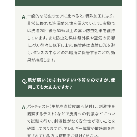
A.
一般的な防虫ウェアに比べると、特殊加工により、
非常に優れた洗濯耐久性を備えています。実験で
は洗濯20回後も80%以上の高い防虫効果を維持
しています。また防虫効果は紫外線や空気の影響
により、徐々に低下します。保管時は直射日光を避
け、タンスの中などの冷暗所に保管することで、効
果が持続します。
肌が弱い（かぶれやすい）体質なのですが、使
Q.
用しても大丈夫ですか?
A.
パッチテスト（生地を直接皮膚へ貼付し、刺激性を
観察するテスト）などで皮膚への刺激などについ
て試験を行い、刺激性がなく安全性が高いことを
確認しておりますが、アレルギー体質や敏感肌を自
覚されている方は使用をお避けください。