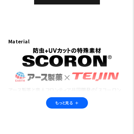
Material
アース製薬と帝人フロンティア共同開発の「スコーロン
®」。繊維に特殊な防虫加工を施すことで、フィールドの不
もっと見る
＋
快な虫から身を守る「防虫素材」です。さらにUVカット機
能も備えているので、アウトドア・アクティビティに最適。
高い洗濯耐久性で、長期間の使用も可能です。多くのフォ
ックスファイヤー製品に採用されています。