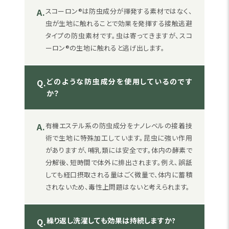
A.
スコーロン®は防虫成分が揮発する素材ではなく、
虫が生地に触れることで効果を発揮する接触逃避
タイプの防虫素材です。虫は寄ってきますが、スコ
ーロン®の生地に触れると逃げ出します。
どのような防虫成分を使用しているのです
Q.
か？
A.
有機エステル系の防虫成分をナノレベルの接着技
術で生地に特殊加工しています。昆虫に強い作用
がありますが、哺乳類には安全です。体内の酵素で
分解後、短時間で体外に排出されます。例え、誤舐
しても経口摂取される量はごく微量で、体内に蓄積
されないため、毒性上問題はないと考えられます。
繰り返し洗濯しても効果は持続しますか?
Q.