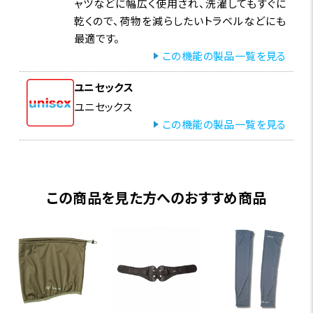
ャツなどに幅広く使用され、洗濯してもすぐに
生地表面にとまった不快な虫は、触角と足の先にある感
乾くので、荷物を減らしたいトラベルなどにも
覚器でスコーロン®を感知し、逃げてゆきます。
最適です。
この機能の製品一覧を見る
ユニセックス
ユニセックス
この機能の製品一覧を見る
この商品を見た方へのおすすめ商品