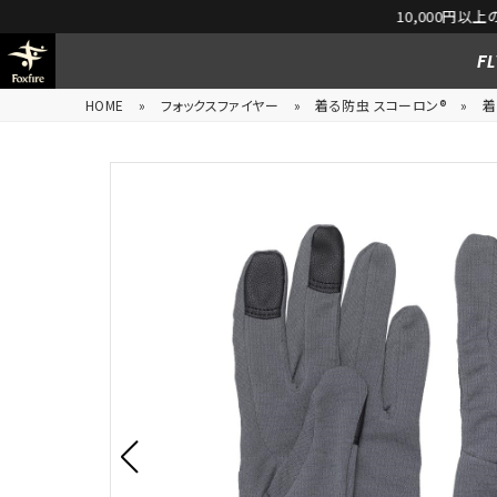
FL
HOME
»
フォックスファイヤー
»
着る防虫 スコーロン®
»
着