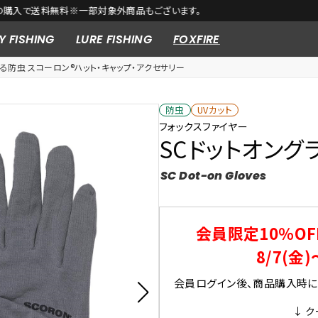
【Foxfire 2026 Spring & Summer SALE開催中！ 】
Y FISHING
LURE FISHING
FOXFIRE
る防虫 スコーロン®ハット・キャップ・アクセサリー
防虫
UVカット
フォックスファイヤー
SCドットオング
SC Dot-on Gloves
会員限定10％OF
8/7(金)
会員ログイン後、商品購入時にク
↓ ク