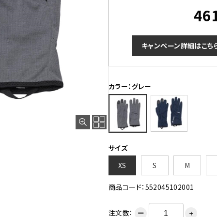
46
キャンペーン詳細はこち
カラー：グレー
サイズ
XS
S
M
商品コード：552045102001
注文数：
ー
＋