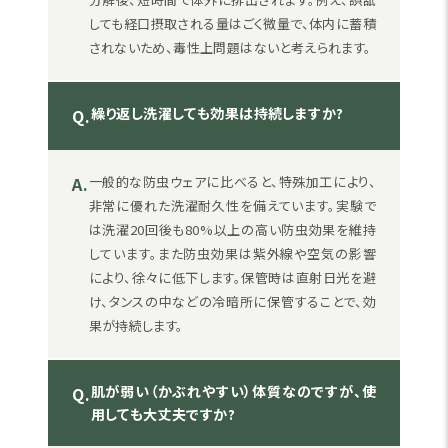
しても経口摂取される量はごく微量で、体内に蓄積
されないため、毒性上問題はないと考えられます。
繰り返し洗濯しても効果は持続しますか?
Q.
A.
一般的な防虫ウェアに比べると、特殊加工により、
非常に優れた洗濯耐久性を備えています。実験で
は洗濯20回後も80%以上の高い防虫効果を維持
しています。また防虫効果は紫外線や空気の影響
により、徐々に低下します。保管時は直射日光を避
け、タンスの中などの冷暗所に保管することで、効
果が持続します。
肌が弱い（かぶれやすい）体質なのですが、使
Q.
用しても大丈夫ですか?