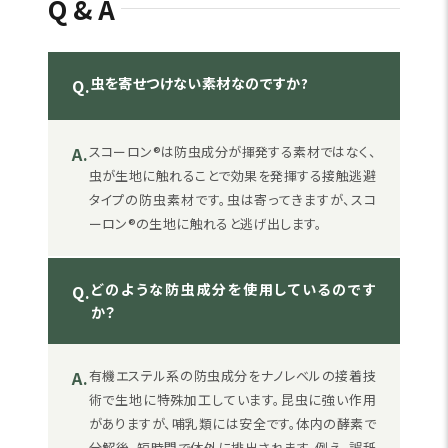
Q&A
虫を寄せつけない素材なのですか?
Q.
A.
スコーロン®は防虫成分が揮発する素材ではなく、
虫が生地に触れることで効果を発揮する接触逃避
タイプの防虫素材です。虫は寄ってきますが、スコ
ーロン®の生地に触れると逃げ出します。
どのような防虫成分を使用しているのです
Q.
か？
A.
有機エステル系の防虫成分をナノレベルの接着技
術で生地に特殊加工しています。昆虫に強い作用
がありますが、哺乳類には安全です。体内の酵素で
分解後、短時間で体外に排出されます。例え、誤舐