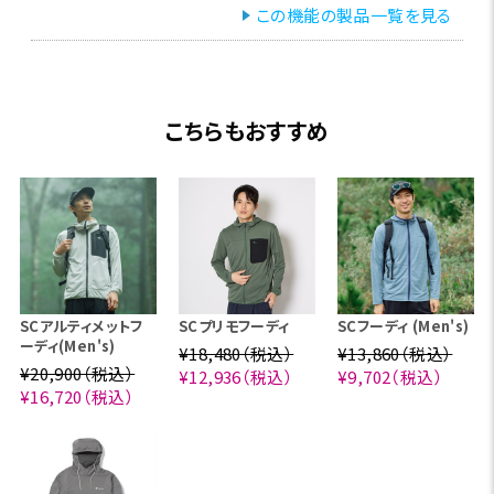
この機能の製品一覧を見る
こちらもおすすめ
SCアルティメットフ
SCプリモフーディ
SCフーディ (Men's)
ーディ(Men's)
スコーロン®は、洗濯耐久性を飛躍的に向上させた画期
¥18,480（税込）
¥13,860（税込）
¥20,900（税込）
¥12,936（税込）
¥9,702（税込）
的な防虫素材。初期性能で90%以上、洗濯20回後でも8
¥16,720（税込）
0%以上の防虫効果を維持します。(アース製薬社内測定
値)