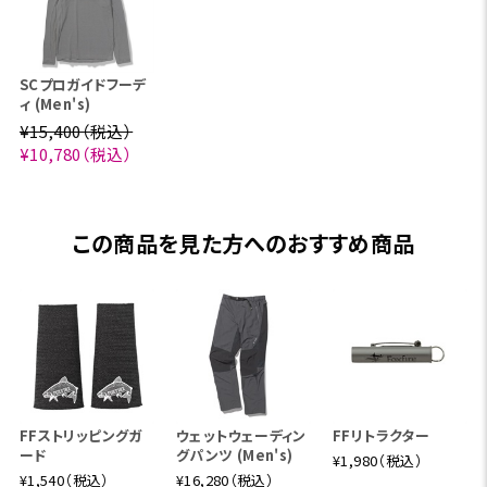
SCプロガイドフーデ
ィ (Men's)
¥15,400（税込）
¥10,780（税込）
この商品を見た方へのおすすめ商品
スコーロン®は、紫外線領域でのUVカット効果がありま
FFストリッピングガ
ウェットウェーディン
FFリトラクター
ード
グパンツ (Men's)
¥1,980（税込）
す。 したがって、防虫だけでなく、激しい発汗運動や強い
¥1,540（税込）
¥16,280（税込）