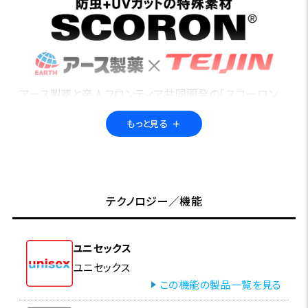
アース製薬と帝人フロンティア共同開発の「スコーロン
®」。繊維に特殊な防虫加工を施すことで、フィールドの不
もっと見る
＋
快な虫から身を守る「防虫素材」です。さらにUVカット機
能も備えているので、アウトドア・アクティビティに最適。
高い洗濯耐久性で、長期間の使用も可能です。多くのフォ
ックスファイヤー製品に採用されています。
テクノロジー／機能
ユニセックス
ユニセックス
この機能の製品一覧を見る