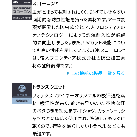
スコーロン®
虫がとまっても刺されにくく、逃げていきやすい
画期的な防虫性能を持った素材です。アース製
薬が開発した防虫成分と、帝人フロンティアの
ナノテクノロジーによって洗濯耐久性が飛躍
的に向上しました。また、UVカット機能につい
ても高い性能を示しています。(注:スコーロン®
は、帝人フロンティア株式会社の防虫加工素
材の登録商標です。)
この機能の製品一覧を見る
トランスウエット
生地表面にとまった不快な虫は、触角と足の先にある感
フォックスファイヤーオリジナルの吸汗速乾素
覚器でスコーロン®を感知し、逃げてゆきます。
材。吸汗性が高く、乾きも早いので、不快な汗
のベタつきを抑えます。Tシャツ、カットソー、シ
ャツなどに幅広く使用され、洗濯してもすぐに
乾くので、荷物を減らしたいトラベルなどにも
最適です。