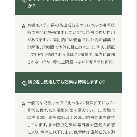
か？
A.
有機エステル系の防虫成分をナノレベルの接着技
術で生地に特殊加工しています。昆虫に強い作用
がありますが、哺乳類には安全です。体内の酵素で
分解後、短時間で体外に排出されます。例え、誤舐
しても経口摂取される量はごく微量で、体内に蓄積
されないため、毒性上問題はないと考えられます。
繰り返し洗濯しても効果は持続しますか?
Q.
A.
一般的な防虫ウェアに比べると、特殊加工により、
非常に優れた洗濯耐久性を備えています。実験で
は洗濯20回後も80%以上の高い防虫効果を維持
しています。また防虫効果は紫外線や空気の影響
により、徐々に低下します。保管時は直射日光を避