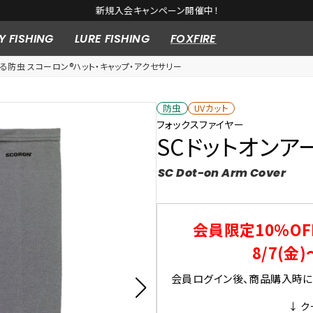
新規入会キャンペーン開催中！
Y FISHING
LURE FISHING
FOXFIRE
る防虫 スコーロン®ハット・キャップ・アクセサリー
防虫
UVカット
フォックスファイヤー
SCドットオンア
SC Dot-on Arm Cover
会員限定10％OF
8/7(金)
会員ログイン後、商品購入時にク
↓ ク