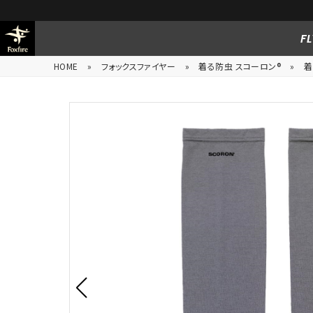
FL
HOME
»
フォックスファイヤー
»
着る防虫 スコーロン®
»
着