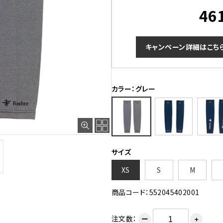
46
キャンペーン詳細はこち
カラー：グレー
サイズ
XS
S
M
商品コード：552045402001
注文数：
ー
＋