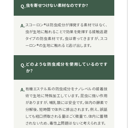
虫を寄せつけない素材なのですか?
Q.
A.
スコーロン®は防虫成分が揮発する素材ではなく、
虫が生地に触れることで効果を発揮する接触逃避
タイプの防虫素材です。虫は寄ってきますが、スコ
ーロン®の生地に触れると逃げ出します。
どのような防虫成分を使用しているのです
Q.
か？
A.
有機エステル系の防虫成分をナノレベルの接着技
術で生地に特殊加工しています。昆虫に強い作用
がありますが、哺乳類には安全です。体内の酵素で
分解後、短時間で体外に排出されます。例え、誤舐
しても経口摂取される量はごく微量で、体内に蓄積
されないため、毒性上問題はないと考えられます。