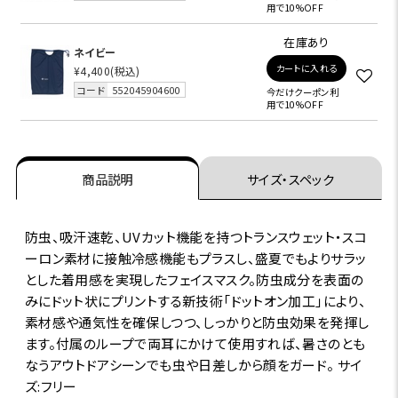
用で10%OFF
在庫あり
ネイビー
カートに入れる
¥4,400
(税込)
コード
552045904600
今だけクーポン利
用で10%OFF
商品説明
サイズ・スペック
防虫、吸汗速乾、UVカット機能を持つトランスウェット・スコ
ーロン素材に接触冷感機能もプラスし、盛夏でもよりサラッ
とした着用感を実現したフェイスマスク。防虫成分を表面の
みにドット状にプリントする新技術「ドットオン加工」により、
素材感や通気性を確保しつつ、しっかりと防虫効果を発揮し
ます。付属のループで両耳にかけて使用すれば、暑さのとも
なうアウトドアシーンでも虫や日差しから顔をガード。 サイ
ズ:フリー