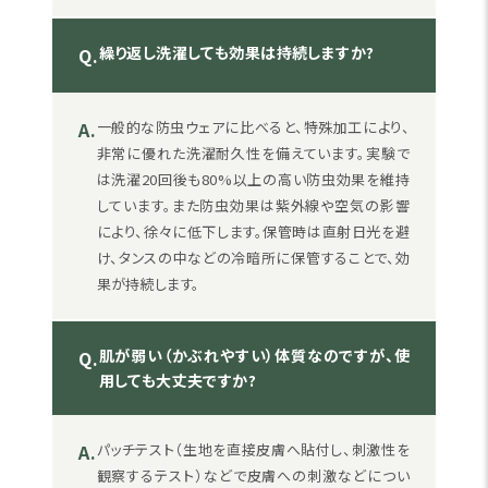
繰り返し洗濯しても効果は持続しますか?
Q.
A.
一般的な防虫ウェアに比べると、特殊加工により、
非常に優れた洗濯耐久性を備えています。実験で
は洗濯20回後も80%以上の高い防虫効果を維持
しています。また防虫効果は紫外線や空気の影響
により、徐々に低下します。保管時は直射日光を避
け、タンスの中などの冷暗所に保管することで、効
果が持続します。
肌が弱い（かぶれやすい）体質なのですが、使
Q.
用しても大丈夫ですか?
A.
パッチテスト（生地を直接皮膚へ貼付し、刺激性を
観察するテスト）などで皮膚への刺激などについ