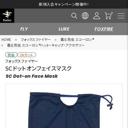
新規入会キャンペーン開催中！
FLY
LURE
FOXFIRE
HOME
»
フォックスファイヤー
»
着る防虫 スコーロン®
»
着る防虫 スコーロン®ハット・キャップ・アクセサリー
防虫
UVカット
フォックスファイヤー
SCドットオンフェイスマスク
SC Dot-on Face Mask