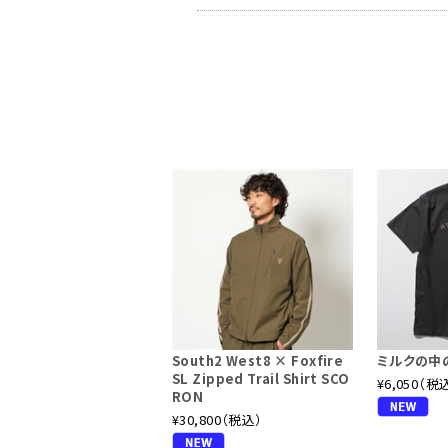
South2 West8 × Foxfire
ミルクの中の
SL Zipped Trail Shirt SCO
¥6,050（税
RON
¥30,800（税込）