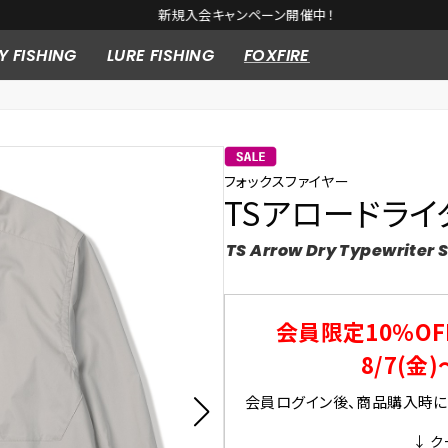
新規入会キャンペーン開催中！
Y FISHING
LURE FISHING
FOXFIRE
フォックスファイヤー
TSアロードライ
TS Arrow Dry Typewriter S
会員限定10％OF
8/7(金)
会員ログイン後、商品購入時にク
↓ ク