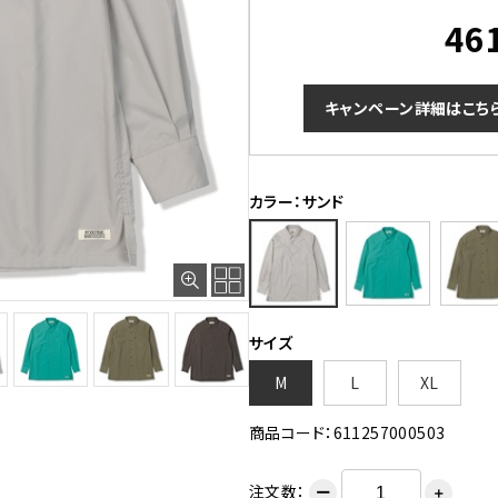
46
キャンペーン詳細はこち
カラー：サンド
サイズ
M
L
XL
商品コード：611257000503
注文数：
ー
＋