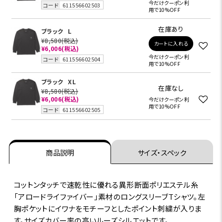
今だけクーポン利
コード
611556602503
用で10%OFF
在庫あり
ブラック
L
¥8,580
(税込)
カートに入れる
¥6,006
(税込)
今だけクーポン利
コード
611556602504
用で10%OFF
ブラック
XL
在庫なし
¥8,580
(税込)
¥6,006
(税込)
今だけクーポン利
用で10%OFF
コード
611556602505
商品説明
サイズ・スペック
コットンタッチで速乾性に優れる異形断面ポリエステル糸
「アロードライファイバー」素材のロングスリーブTシャツ。左
胸ポケットにイワナをモチーフとしたポイント刺繍が入りま
す。サイズカバー率の高いルーズシルエットです。