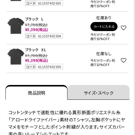
今だけクーポン利
コード
611557402503
用で10%OFF
在庫あり
ブラック
L
¥7,700
(税込)
カートに入れる
¥5,390
(税込)
今だけクーポン利
コード
611557402504
用で10%OFF
ブラック
XL
在庫なし
¥7,700
(税込)
¥5,390
(税込)
今だけクーポン利
用で10%OFF
コード
611557402505
商品説明
サイズ・スペック
コットンタッチで速乾性に優れる異形断面ポリエステル糸
「アロードライファイバー」素材のTシャツ。左胸ポケットにヤ
マメをモチーフとしたポイント刺繍が入ります。サイズカバー
率の高いルーズシルエットです。