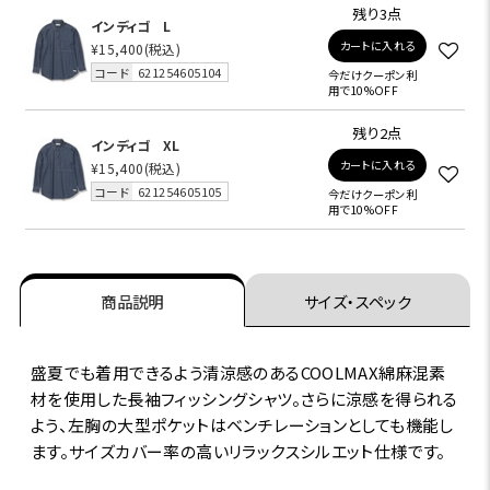
残り3点
インディゴ
L
カートに入れる
¥15,400
(税込)
コード
621254605104
今だけクーポン利
用で10%OFF
残り2点
インディゴ
XL
カートに入れる
¥15,400
(税込)
コード
621254605105
今だけクーポン利
用で10%OFF
商品説明
サイズ・スペック
盛夏でも着用できるよう清涼感のあるCOOLMAX綿麻混素
材を使用した長袖フィッシングシャツ。さらに涼感を得られる
よう、左胸の大型ポケットはベンチレーションとしても機能し
ます。サイズカバー率の高いリラックスシルエット仕様です。