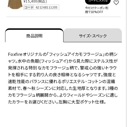
カートに入れる
¥15,400
(税込)
コード
621268111205
今だけクーポン利
用で10%OFF
商品説明
サイズ・スペック
Foxfireオリジナルの｢フィッシュアイカモフラージュ｣の柄シ
ャツ。水中の魚眼(フィッシュアイ)から見た際にステルス性が
発揮される特別なカモフラージュ柄で、警戒心の強いトラウ
トを相手にする釣り人の良き相棒となるシャツです。強度と
速乾性能のバランスに優れるポリエステル･コットンの混織
素材で、春～秋シーズンに対応した生地厚となります。3種の
カモフラージュ柄展開から、よりフィールドやシーズンに適し
たカラーをお選びください。左胸に大型ポケット仕様。