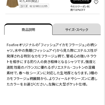
カートに入れる
¥15,400
(税込)
コード
621268111205
今だけクーポン利
用で10%OFF
商品説明
サイズ・スペック
Foxfireオリジナルの｢フィッシュアイカモフラージュ｣の柄シ
ャツ。水中の魚眼(フィッシュアイ)から見た際にステルス性が
発揮される特別なカモフラージュ柄で、警戒心の強いトラウ
トを相手にする釣り人の良き相棒となるシャツです。強度と
速乾性能のバランスに優れるポリエステル･コットンの混織
素材で、春～秋シーズンに対応した生地厚となります。3種の
カモフラージュ柄展開から、よりフィールドやシーズンに適し
たカラーをお選びください。左胸に大型ポケット仕様。