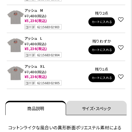
アッシュ
M
残り2点
¥7,480
(税込)
¥5,236
(税込)
カートに入れる
コード
621568302903
アッシュ
L
残りわずか
¥7,480
(税込)
¥5,236
(税込)
カートに入れる
コード
621568302904
アッシュ
XL
残り1点
¥7,480
(税込)
¥5,236
(税込)
カートに入れる
コード
621568302905
商品説明
サイズ・スペック
コットンライクな風合いの異形断面ポリエステル素材による