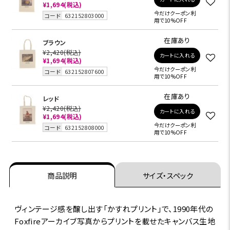
¥1,694
(税込)
今だけクーポン利
コード
632152803000
用で10%OFF
在庫あり
ブラウン
¥2,420
(税込)
カートに入れる
¥1,694
(税込)
今だけクーポン利
コード
632152807600
用で10%OFF
在庫あり
レッド
¥2,420
(税込)
カートに入れる
¥1,694
(税込)
今だけクーポン利
コード
632152808000
用で10%OFF
商品説明
サイズ・スペック
ヴィンテージ感を醸し出す「かすれプリント」で、1990年代の
Foxfireアーカイブ写真からプリントを載せたキャンバス生地