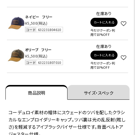
在庫あり
ネイビー
フリー
カートに入れる
¥5,500
(税込)
コード
632231804610
今だけクーポン利
用で10%OFF
在庫あり
オリーブ
フリー
カートに入れる
¥5,500
(税込)
コード
632231807010
今だけクーポン利
用で10%OFF
商品説明
サイズ・スペック
コーデュロイ素材の帽体にスウェードのツバを配したクラシ
カルなエンプロイダリーキャップ。ツバ裏は光の乱反射(眩し
さ)を軽減するアイブラックバイザー仕様です。背面ベルトア
ジャスター仕様。