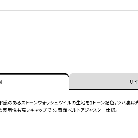
明
サイ
ド感のあるストーンウォッシュツイルの生地を2トーン配色。ツバ裏は光
の実用性も高いキャップです。背面ベルトアジャスター仕様。