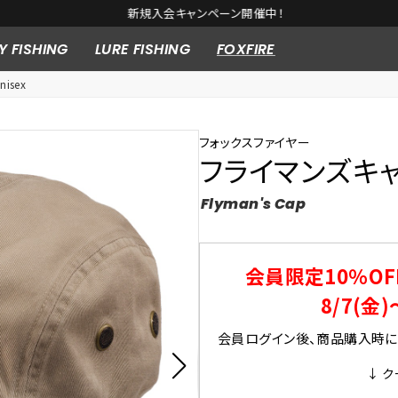
新規入会キャンペーン開催中！
Y FISHING
LURE FISHING
FOXFIRE
isex
フォックスファイヤー
フライマンズキ
Flyman's Cap
会員限定10％OF
8/7(金)
会員ログイン後、商品購入時にク
↓ ク