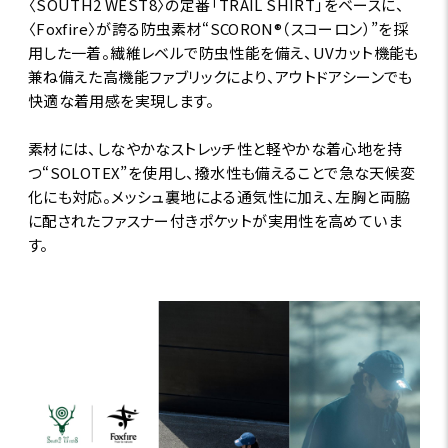
〈SOUTH2 WEST8〉の定番「TRAIL SHIRT」をベースに、
〈Foxfire〉が誇る防虫素材“SCORON®（スコーロン）”を採
用した一着。繊維レベルで防虫性能を備え、UVカット機能も
兼ね備えた高機能ファブリックにより、アウトドアシーンでも
快適な着用感を実現します。
素材には、しなやかなストレッチ性と軽やかな着心地を持
つ“SOLOTEX”を使用し、撥水性も備えることで急な天候変
化にも対応。メッシュ裏地による通気性に加え、左胸と両脇
に配されたファスナー付きポケットが実用性を高めていま
す。