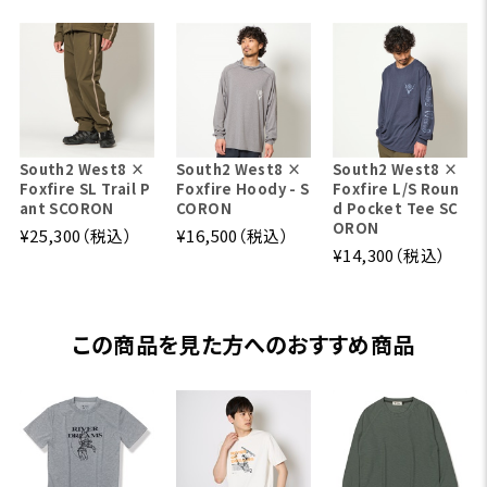
South2 West8 ×
South2 West8 ×
South2 West8 ×
Foxfire SL Trail P
Foxfire Hoody - S
Foxfire L/S Roun
ant SCORON
CORON
d Pocket Tee SC
ORON
¥25,300（税込）
¥16,500（税込）
¥14,300（税込）
この商品を見た方へのおすすめ商品