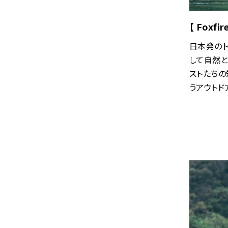
【 Foxfi
日本発のト
して自然と
ストたち
うアウトド