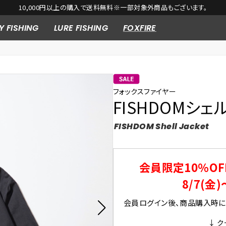
10,000円以上の購入で送料無料※一部対象外商品もございます。
Y FISHING
LURE FISHING
FOXFIRE
フォックスファイヤー
FISHDOMシェ
FISHDOM Shell Jacket
会員限定10％OF
8/7(金)
会員ログイン後、商品購入時にク
↓ ク