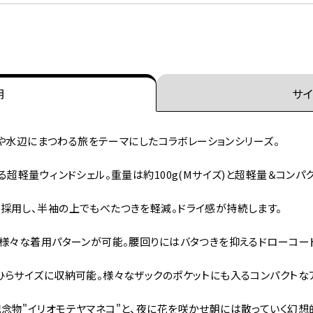
明
サイ
の魚や水辺にまつわる旅をテーマにしたコラボレーションシリーズ。
超軽量ウィンドシェル。重量は約100g(Mサイズ)と超軽量＆コンパ
採用し、半袖の上でもべたつきを軽減。ドライ感が持続します。
で様々な着用パターンが可能。腰回りにはバタつきを抑えるドローコー
ひらサイズに収納可能。様々なザックのポケットにも入るコンパクトな
念物"イリオモテヤマネコ"と、夜に花を咲かせ朝には散っていく幻想