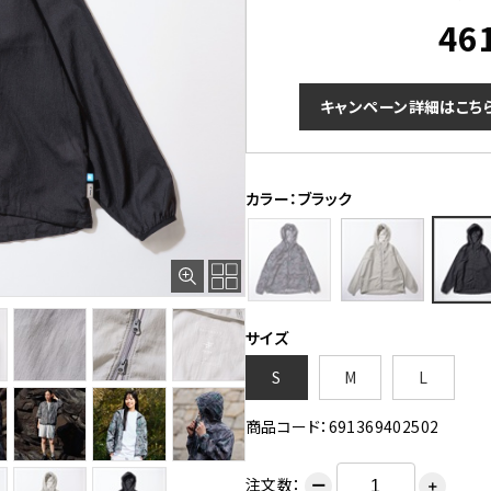
46
キャンペーン詳細はこち
カラー：ブラック
サイズ
S
M
L
商品コード：691369402502
注文数：
ー
＋