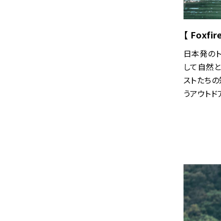
【 Foxfi
日本発のト
して自然と
ストたち
うアウトド