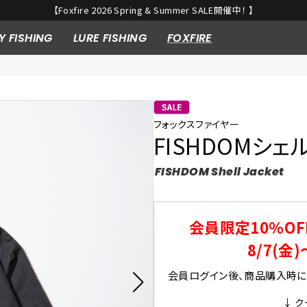
【Foxfire 2026 Spring & Summer SALE開催中！ 】
Y FISHING
LURE FISHING
FOXFIRE
フォックスファイヤー
FISHDOMシェ
FISHDOM Shell Jacket
会員限定10％OF
8/7(金)
会員ログイン後、商品購入時にク
↓ ク