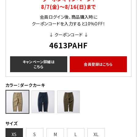
8/7(金)～8/16(日)まで
会員ログイン後、商品購入時に
クーポンコードを入力すると10％OFF！
↓ クーポンコード ↓
4613PAHF
キャンペーン詳細は
会員登録はこちら
こちら
カラー：ダークカーキ
サイズ
XS
S
M
L
XL