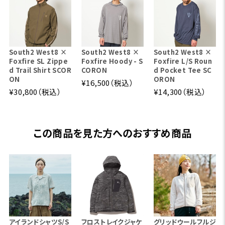
South2 West8 ×
South2 West8 ×
South2 West8 ×
Foxfire SL Zippe
Foxfire Hoody - S
Foxfire L/S Roun
d Trail Shirt SCOR
CORON
d Pocket Tee SC
ON
ORON
¥16,500（税込）
¥30,800（税込）
¥14,300（税込）
この商品を見た方へのおすすめ商品
アイランドシャツS/S
フロストレイクジャケ
グリッドウールフルジ