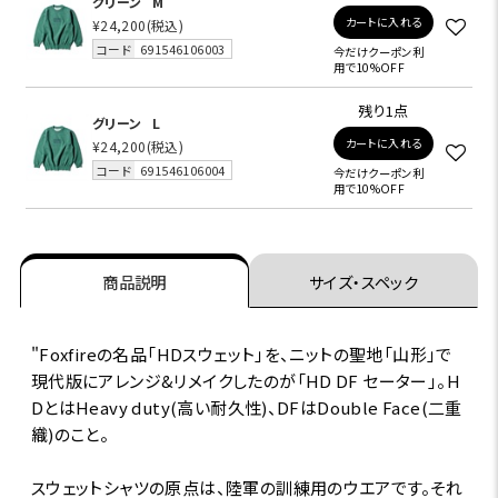
グリーン
M
カートに入れる
¥24,200
(税込)
コード
691546106003
今だけクーポン利
用で10%OFF
残り1点
グリーン
L
カートに入れる
¥24,200
(税込)
コード
691546106004
今だけクーポン利
用で10%OFF
商品説明
サイズ・スペック
"Foxfireの名品「HDスウェット」を、ニットの聖地「山形」で
現代版にアレンジ&リメイクしたのが「HD DF セーター」。H
DとはHeavy duty(高い耐久性)、DFはDouble Face(二重
織)のこと。
スウェットシャツの原点は、陸軍の訓練用のウエアです。それ