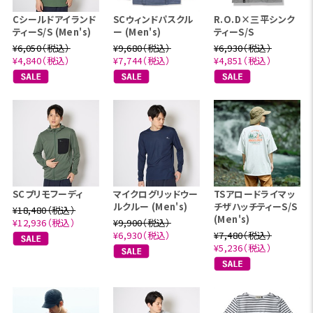
Cシールドアイランド
SCウィンドパスクル
R.O.D×三平シンク
ティーS/S (Men's)
ー (Men's)
ティーS/S
¥6,050（税込）
¥9,680（税込）
¥6,930（税込）
¥4,840（税込）
¥7,744（税込）
¥4,851（税込）
SCプリモフーディ
マイクログリッドウー
TSアロードライマッ
ルクルー (Men's)
チザハッチティーS/S
¥18,480（税込）
(Men's)
¥12,936（税込）
¥9,900（税込）
¥6,930（税込）
¥7,480（税込）
¥5,236（税込）