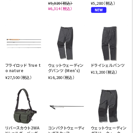
¥9,020（税込）
¥5,280（税込）
¥6,314（税込）
フライロッド True t
ウェットウェーディン
ドライシェルパンツ
o nature
グパンツ (Men's)
¥13,200（税込）
¥27,500（税込）
¥16,280（税込）
スコーロン®は、紫外線領域でのUVカット効果がありま
す。 したがって、防虫だけでなく、激しい発汗運動や強い
リバースカウト2WA
コンパクトウェーディ
ウェットウェーディン
日差しの中での着用にも適しています。