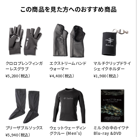
この商品を見た方へのおすすめ商品
クロロプレンフィンガ
エクストリームハンド
マルチクリップドライ
ーレスグラブ
ウォーマー
シェイクホルダー
¥5,280（税込）
¥4,400（税込）
¥1,980（税込）
スコーロン®は、洗濯耐久性を飛躍的に向上させた画期
的な防虫素材。初期性能で90%以上、洗濯20回後でも8
0%以上の防虫効果を維持します。(アース製薬社内測定
値)
ブリーザブルソックス
ウェットウェーディン
ミルクの中のイワナ
グクルー (Men's)
Blu-ray &DVD
¥5,940（税込）