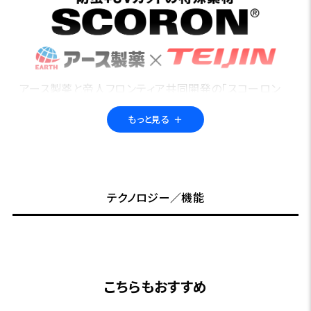
アース製薬と帝人フロンティア共同開発の「スコーロン
®」。繊維に特殊な防虫加工を施すことで、フィールドの不
もっと見る
＋
快な虫から身を守る「防虫素材」です。さらにUVカット機
能も備えているので、アウトドア・アクティビティに最適。
高い洗濯耐久性で、長期間の使用も可能です。多くのフォ
ックスファイヤー製品に採用されています。
テクノロジー／機能
こちらもおすすめ