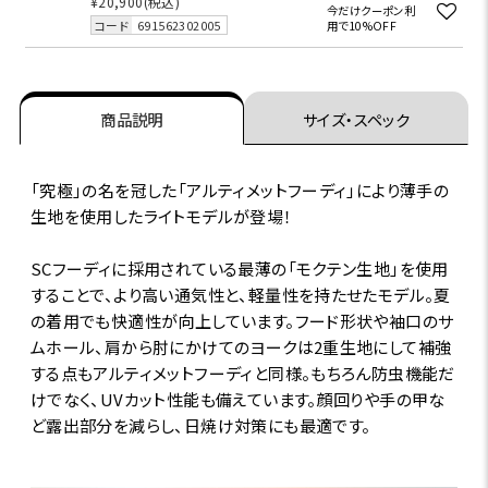
¥20,900
(税込)
今だけクーポン利
コード
691562302005
用で10%OFF
商品説明
サイズ・スペック
「究極」の名を冠した「アルティメットフーディ」により薄手の
生地を使用したライトモデルが登場！
SCフーディに採用されている最薄の「モクテン生地」を使用
することで、より高い通気性と、軽量性を持たせたモデル。夏
の着用でも快適性が向上しています。フード形状や袖口のサ
ムホール、肩から肘にかけてのヨークは2重生地にして補強
する点もアルティメットフーディと同様。もちろん防虫機能だ
けでなく、UVカット性能も備えています。顔回りや手の甲な
ど露出部分を減らし、日焼け対策にも最適です。