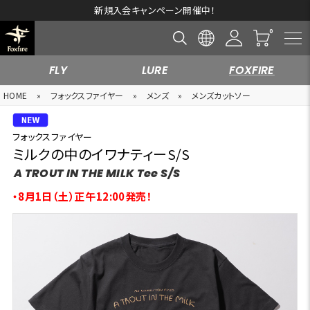
新規入会キャンペーン開催中！
FLY
LURE
FOXFIRE
HOME
»
フォックスファイヤー
»
メンズ
»
メンズカットソー
フォックスファイヤー
ミルクの中のイワナティーS/S
A TROUT IN THE MILK Tee S/S
・8月1日（土）正午12:00発売！