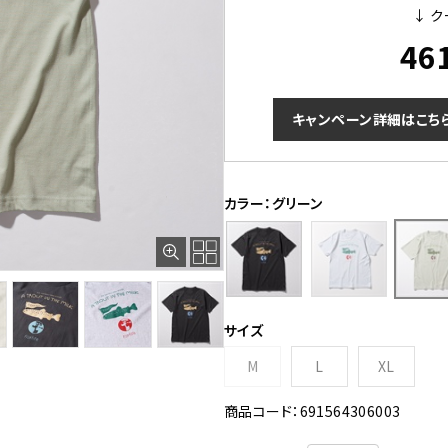
↓ ク
46
キャンペーン詳細はこち
カラー：グリーン
サイズ
M
L
XL
商品コード：691564306003