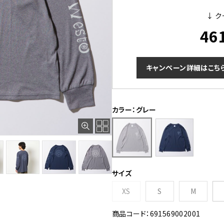
↓ ク
46
キャンペーン詳細はこち
カラー：グレー
サイズ
XS
S
M
商品コード：691569002001