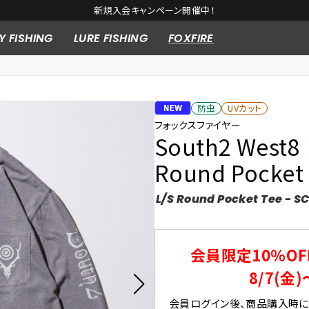
新規入会キャンペーン開催中！
Y FISHING
LURE FISHING
FOXFIRE
防虫
UVカット
フォックスファイヤー
South2 West8 
Round Pocket
L/S Round Pocket Tee - 
会員限定10％OF
8/7(金)
会員ログイン後、商品購入時にク