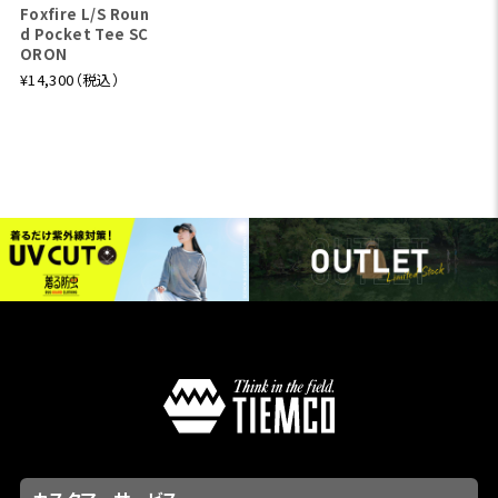
Foxfire L/S Roun
d Pocket Tee SC
ORON
¥14,300（税込）