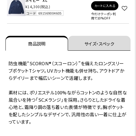
ネイビー
XL
カートに入れる
¥14,300
(税込)
コード
691569004605
今だけクーポン利
用で10%OFF
商品説明
サイズ・スペック
防虫機能“SCORON®（スコーロン）”を備えたロングスリー
ブポケットTシャツ。UVカット機能も併せ持ち、アウトドアか
らデイリーまで幅広いシーンで活躍します。
素材には、ポリエステル100%ながらコットンのような自然な
風合いを持つ「SCメランジ」を採用。さらりとしたドライな着
心地と、霜降り調の落ち着いた表情が特徴です。胸ポケット
を配したシンプルなデザインで、汎用性の高い一着に仕上が
っています。