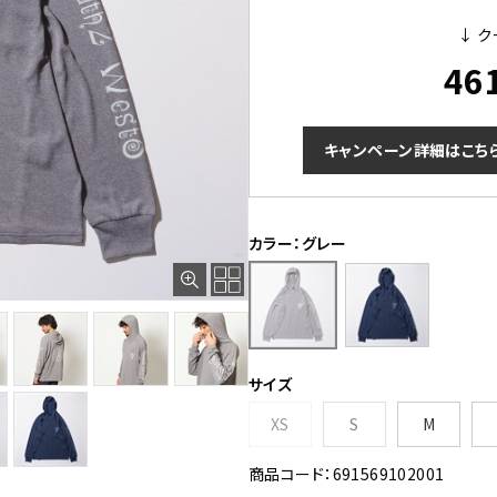
↓ ク
46
キャンペーン詳細はこち
カラー：グレー
サイズ
XS
S
M
商品コード：691569102001